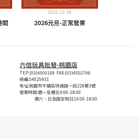
2025-12-28
20
時間
2026元旦-正常營業
2025
六信玩具批發-桃園店
TEP:(03)4500188
FAX:(03)4502798
統編:54525931
地址:桃園市平鎮區快速路一段226巷3號
營業時間:
週一至週五9:00-18:00
週六、日及國定假日10:00-18:00