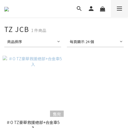
TZ JCB
1 件商品
商品排序
每頁顯示 24 個
售完
＃O TZ豪華救援總部+合金車5
入