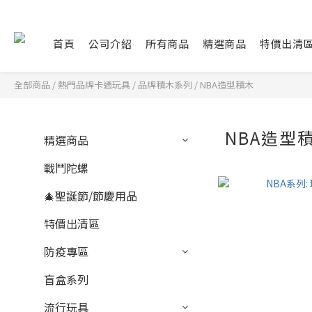
首頁
公司介紹
所有商品
精選商品
特價出清
全部商品
/
熱門品牌卡通玩具
/
品牌積木系列
/
NBA造型積木
NBA造型
精選商品
戰鬥陀螺
🎄聖誕節/節慶用品
特價出清區
防疫專區
盲盒系列
流行玩具