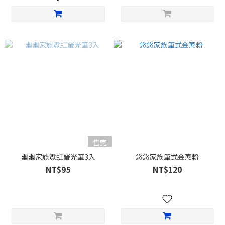
售完
幽幽家族霓虹螢光筆3入
悠悠家族筆式金蔥粉
NT$95
NT$120