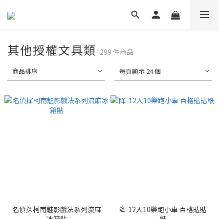
其他授權文具類
299 件商品
商品排序
每頁顯示 24 個
名偵探柯南魅影戲法系列流麻
降-12入10樂跑小車 百格貼貼
冰箱貼
紙