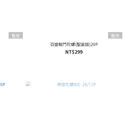
售完
售完
百變戰鬥陀螺(聖誕版)20P
NT$299