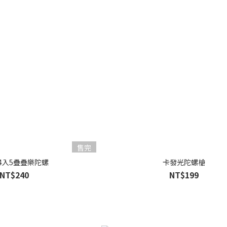
售完
4入5疊疊樂陀螺
卡發光陀螺槍
NT$240
NT$199