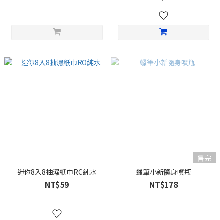
售完
迷你8入8抽濕紙巾RO純水
蠟筆小新隨身噴瓶
NT$59
NT$178