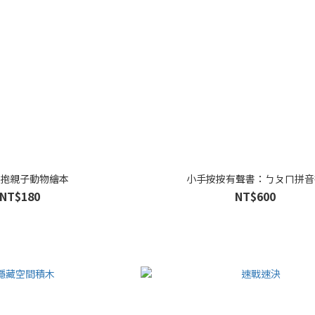
抱親子動物繪本
小手按按有聲書：ㄅㄆㄇ拼音
NT$180
NT$600