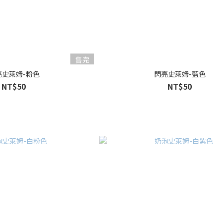
售完
亮史萊姆-粉色
閃亮史萊姆-藍色
NT$50
NT$50