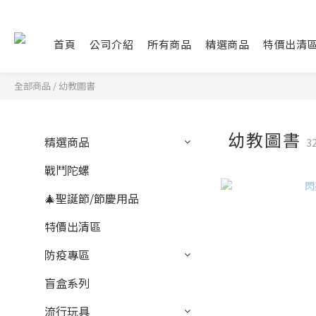
首頁
公司介紹
所有商品
精選商品
特價出清
全部商品
/
幼教圖書
幼教圖書
精選商品
3
戰鬥陀螺
🎄聖誕節/節慶用品
特價出清區
防疫專區
盲盒系列
流行玩具