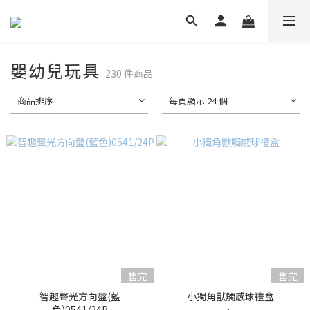
嬰幼兒玩具
230 件商品
商品排序
每頁顯示 24 個
售完
售完
智趣聲光方向盤(藍
小獨角獸觸感球禮盒
色)0541/24P