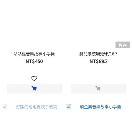
售完
咕咕雞音樂故事小手機
嬰兒感統觸覺球/16P
NT$450
NT$895