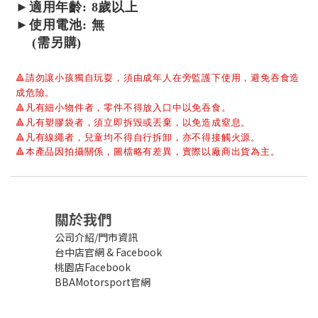
►適用年齡: 8歲以上
►使用電池: 無
(需另購)
🔺
請勿讓小孩獨自玩耍，須由成年人在旁監護下使用，避免吞食造
成危險。
🔺
凡有細小物件者，零件不得放入口中以免吞食。
🔺
凡有塑膠袋者，須立即拆毀或丟棄，以免造成窒息。
🔺
凡有線繩者，兒童均不得自行拆卸，亦不得接觸火源。
🔺
本產品因拍攝關係，圖檔略有差異，實際以廠商出貨為主。
關於我們
公司介紹/門市資訊
台中店官網
&
Facebook
桃園店Facebook
BBAMotorsport官網