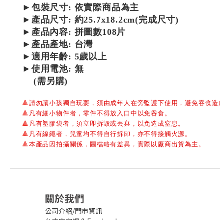
►包裝尺寸:
依實際商品為主
►產品尺寸: 約25.7x18.2cm(完成尺寸)
►
產品內容:
拼圖數108片
►產品產地: 台灣
►適用年齡: 5歲以上
►使用電池: 無
(需另購)
🔺
請勿讓小孩獨自玩耍，須由成年人在旁監護下使用，避免吞食造
🔺
凡有細小物件者，零件不得放入口中以免吞食。
🔺
凡有塑膠袋者，須立即拆毀或丟棄，以免造成窒息。
🔺
凡有線繩者，兒童均不得自行拆卸，亦不得接觸火源。
🔺
本產品因拍攝關係，圖檔略有差異，實際以廠商出貨為主。
關於我們
公司介紹/門市資訊