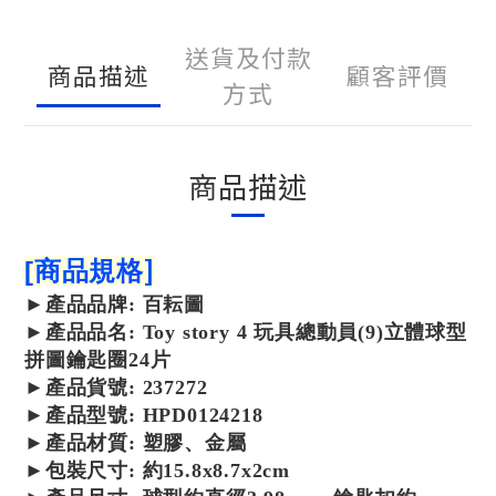
送貨及付款
商品描述
顧客評價
方式
商品描述
]
[
商品規格
►
產品
品牌: 百耘圖
►
產品
品名: Toy story 4 玩具總動員(9)立體球型
拼圖鑰匙圈24片
►
產品
貨號: 237272
►
產品
型號:
HPD0124218
►
產品
材質: 塑膠、金屬
►包裝尺寸:
約15.8x8.7x2cm