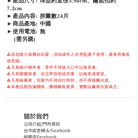
►產品尺寸:
球型
約
直徑3.98cm、鑰匙扣約
7.2cm
►產品內容:
拼圖數24片
►商品產地: 中國
►使用電池: 無
(需另購)
🔺
請勿讓小孩獨自玩耍，須由成年人在旁監護下使用，避免吞食造
成危險。
🔺
凡有細小物件者，零件不得放入口中以免吞食。
🔺
凡有塑膠袋者，須立即拆毀或丟棄，以免造成窒息。
🔺
凡有線繩者，兒童均不得自行拆卸，亦不得接觸火源。
🔺
本產品因拍攝關係，圖檔略有差異，實際以廠商出貨為主。
關於我們
公司介紹/門市資訊
台中店官網
&
Facebook
桃園店Facebook