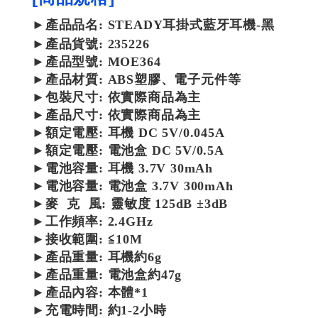
►
產品
品名: STEADY耳掛式藍牙耳機-黑
►
產品
貨號: 235226
►
產品
型號:
MOE364
►
產品
材質: ABS塑膠、電子元件等
►包裝尺寸: 依實際商品為主
►產品尺寸:
依實際商品為主
►額定電壓: 耳機 DC 5V/0.045A
►額定電壓: 電池盒 DC 5V/0.5A
►電池容量: 耳機 3.7V 30mAh
►
電池容量:
電池盒
3.7V 300mAh
►麥 克 風: 靈敏度 125dB ±3dB
►工作頻率
:
2.4GHz
►接收範圍
: ≦10M
►產品
重量: 耳機約6g
►產品
重量: 電池盒約47g
►產品內容:
本體*1
►充電時間: 約1-2小時