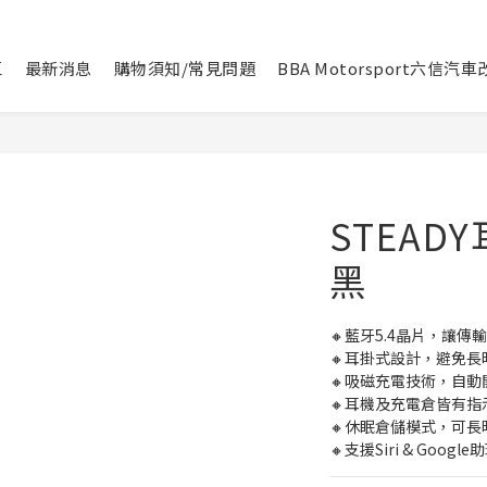
區
最新消息
購物須知/常見問題
BBA Motorsport六信汽
STEAD
黑
🔸藍牙5.4晶片，讓
🔸耳掛式設計，避免長
🔸吸磁充電技術，自動
🔸耳機及充電倉皆有指
🔸休眠倉儲模式，可長
🔸支援Siri & Goo