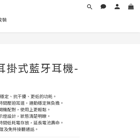
車改裝
Y耳掛式藍牙耳機-
傳輸穩定、抗干擾、更低的功耗。 
時間壓迫耳道，運動穩定無負擔。 
開機配對，使用上更輕鬆。 
示燈設計，狀態清楚明瞭。 
時間低耗電存放，延長電池壽命。 
gle助理及免持接聽通話。