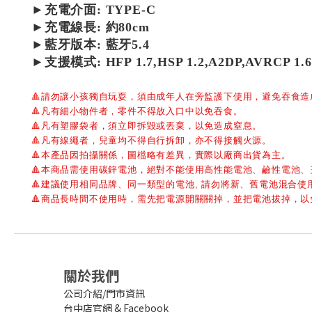
►
充電介面: TYPE-C
►
充電線長:
約80cm
►
藍牙版本:
藍牙5.4
►
支援模式:
HFP 1.7,HSP 1.2,A2DP,AVRCP 1.6
🔺
請勿讓小孩獨自玩耍，須由成年人在旁監護下使用，避免吞食造
🔺
凡有細小物件者，零件不得放入口中以免吞食。
🔺
凡有塑膠袋者，須立即拆毀或丟棄，以免造成窒息。
🔺
凡有線繩者，兒童均不得自行拆卸，亦不得接觸火源。
🔺
本產品因拍攝關係，圖檔略有差異，實際以廠商出貨為主。
🔺本商品需使用碳鋅電池，絕對不能使用高性能電池、鹼性電池
🔺建議使用相同品牌、同一類型的電池, 請勿將新、舊電池混合使用
🔺商品長時間不使用時，需先把電源開關關掉，並把電池拔掉，
關於我們
公司介紹/門市資訊
台中店官網
&
Facebook