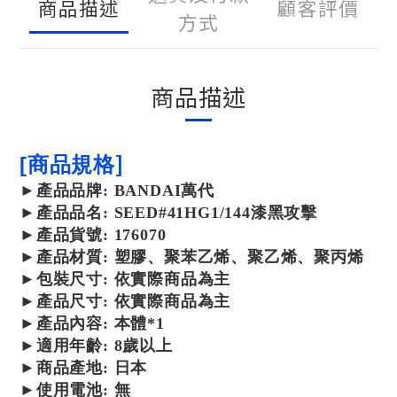
商品描述
顧客評價
方式
商品描述
]
[
商品規格
►
產品
品牌: BANDAI萬代
►
產品
品名: SEED#41HG1/144漆黑攻擊
►
產品
貨號: 176070
►
產品
材質: 塑膠、聚苯乙烯、聚乙烯、聚丙烯
►包裝尺寸:
依實際商品為主
►產品尺寸:
依實際商品為主
►產品內容: 本體*1
►
適用年齡: 8歲以上
►商品
產地: 日本
►使用電池: 無