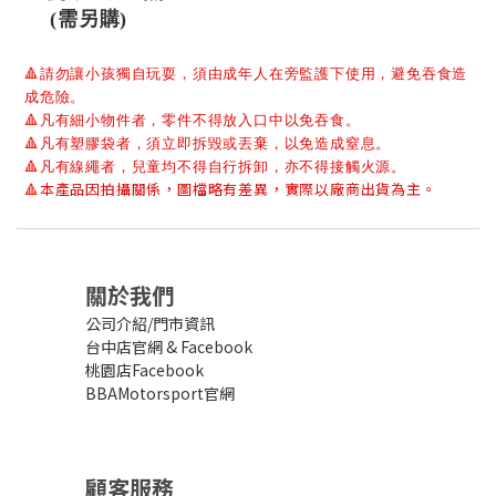
(需另購)
🔺
請勿讓小孩獨自玩耍，須由成年人在旁監護下使用，避免吞食造
成危險。
🔺
凡有細小物件者，零件不得放入口中以免吞食。
🔺
凡有塑膠袋者，須立即拆毀或丟棄，以免造成窒息。
🔺
凡有線繩者，兒童均不得自行拆卸，亦不得接觸火源。
本產品因拍攝關係，圖檔略有差異，實際以廠商出貨為主。
🔺
關於我們
公司介紹/門市資訊
台中店官網
&
Facebook
桃園店Facebook
BBAMotorsport官網
顧客服務