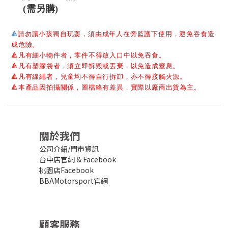
(需另購)
🔺
請勿讓小孩獨自玩耍，須由成年人在旁監護下使用，避免吞食造
成危險。
🔺
凡有細小物件者，零件不得放入口中以免吞食。
🔺
凡有塑膠袋者，須立即拆毀或丟棄，以免造成窒息。
🔺
凡有線繩者，兒童均不得自行拆卸，亦不得接觸火源。
🔺
本產品因拍攝關係，圖檔略有差異，實際以廠商出貨為主。
關於我們
公司介紹/門市資訊
台中店官網
&
Facebook
桃園店Facebook
BBAMotorsport官網
顧客服務