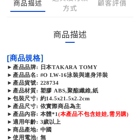
商品描述
顧客評價
方式
商品描述
]
[
商品規格
►
產品
品牌: 日本TAKARA TOMY
►
產品
品名: #O LW-16泳裝與連身洋裝
►
產品
貨號: 228734
►
產品
材質: 塑膠 ABS,聚酯纖維,紙
►包裝尺寸: 約14.5x21.5x2.2cm
►產品尺寸: 依實際商品為主
►產品內容: 本體*1
(本產品不包含娃娃,需另購)
►
適用年齡: 3歲以上
►
商品產地: 中國
►使用電池: 無