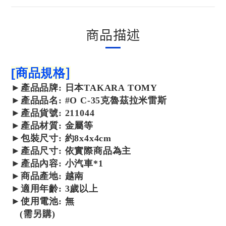
商品描述
]
[
商品規格
►
產品
品牌: 日本TAKARA TOMY
►
產品
品名: #O C-35克魯茲拉米雷斯
►
產品
貨號: 211044
►產品材質:
金屬
等
►包裝尺寸:
約8x4x4cm
►產品尺寸: 依實際商品為主
►產品內容: 小汽車*1
►商品產地: 越南
►適用年齡: 3歲以上
►使用電池: 無
(需另購)