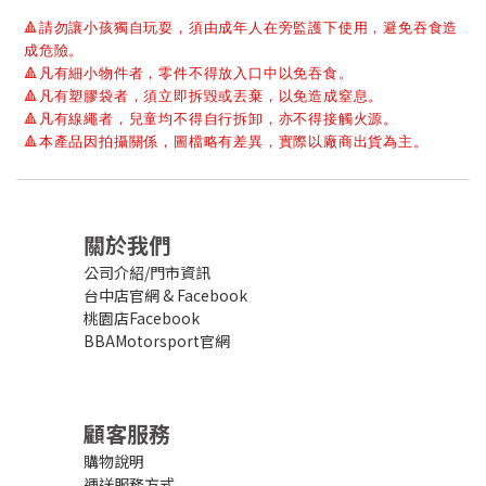
🔺
請勿讓小孩獨自玩耍，須由成年人在旁監護下使用，避免吞食造
成危險。
🔺
凡有細小物件者，零件不得放入口中以免吞食。
🔺
凡有塑膠袋者，須立即拆毀或丟棄，以免造成窒息。
🔺
凡有線繩者，兒童均不得自行拆卸，亦不得接觸火源。
🔺
本產品因拍攝關係，圖檔略有差異，實際以廠商出貨為主。
關於我們
公司介紹/門市資訊
台中店官網
&
Facebook
桃園店Facebook
BBAMotorsport官網
顧客服務
購物說明
運送服務方式