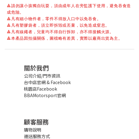
🔺
請勿讓小孩獨自玩耍，須由成年人在旁監護下使用，避免吞食造
成危險。
🔺
凡有細小物件者，零件不得放入口中以免吞食。
🔺
凡有塑膠袋者，須立即拆毀或丟棄，以免造成窒息。
🔺
凡有線繩者，兒童均不得自行拆卸，亦不得接觸火源。
🔺
本產品因拍攝關係，圖檔略有差異，實際以廠商出貨為主。
關於我們
公司介紹/門市資訊
台中店官網
&
Facebook
桃園店Facebook
BBAMotorsport官網
顧客服務
購物說明
運送服務方式