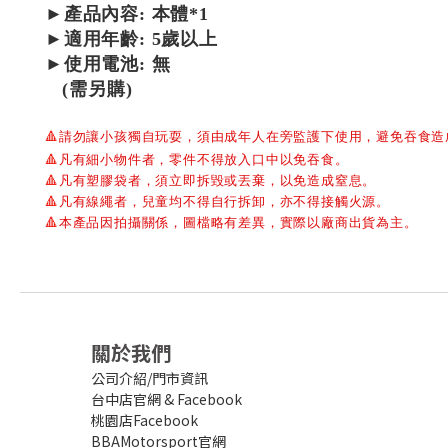
►產品內容: 本體*1
►適用年齡: 5歲以上
►使用電池: 無
(需另購)
🔺
請勿讓小孩獨自玩耍，須由成年人在旁監護下使用，避免吞食造
🔺
凡有細小物件者，零件不得放入口中以免吞食。
🔺
凡有塑膠袋者，須立即拆毀或丟棄，以免造成窒息。
🔺
凡有線繩者，兒童均不得自行拆卸，亦不得接觸火源。
🔺
本產品因拍攝關係，圖檔略有差異，實際以廠商出貨為主。
關於我們
公司介紹/門市資訊
台中店官網
&
Facebook
桃園店Facebook
BBAMotorsport官網