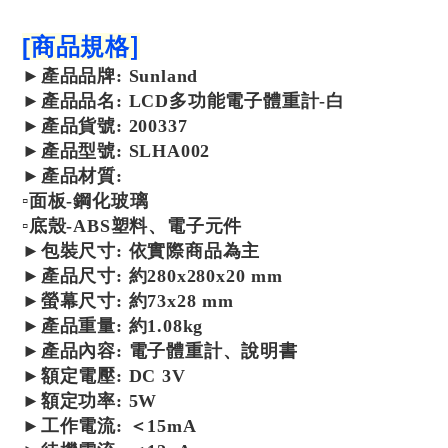
]
[
商品規格
►
產品
品牌: Sunland
►
產品
品名: LCD多功能電子體重計-白
►
產品
貨號: 200337
►
產品
型號: SLHA002
►
產品
材質:
▫面板-鋼化玻璃
▫
底殼-ABS塑料、電子元件
►包裝尺寸: 依實際商品為主
►產品尺寸: 約280x280x20 mm
►
螢幕尺寸
:
約
73x28 mm
►產品
重量
: 約1.08kg
►產品內容: 電子體重計、說明書
►額定電壓
: DC 3V
►
額定功率
:
5W
►
工作電流
:
＜15mA