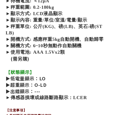
►
待機電流
:
＜12μA
►
秤重範圍
:
0.2-180kg
►
顯示方式
: LCD液晶顯示
►
顯示內容
: 重量/單位/室溫/電量/顯示
►
秤重單位
: 公斤(KG)、磅(LB)、英石:磅(ST
LB)
►
開機方式
: 感應秤重5kg自動開機、自動歸零
►
關機方式
: 6~10秒無動作自動關機
►
使用電池: AAA 1.5Vx2顆
(需另購)
【狀態顯示】
►低電量顯示：LO
►超重顯示：O-LD
►出錯顯示：---
►傳感器損壞或線路斷路顯示：LCER
【注意事項】