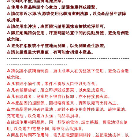
🔺
長時間不使用請將電池拔除。
🔺
使用本產品時請小心拿放，請避免重摔或撞擊。
🔺
請勿靠近水源/火源或使用化學清潔劑洗滌，以免產品發生故障
或損壞。
🔺
請勿用水沖洗，表面髒污請用濕抹布擦拭乾淨即可。
🔺
腳底潮濕請勿使用，秤重時請站置中間勿晃動身體，避免滑倒造
成危險。
🔺
避免在柔軟或不平整地面測量，以免測量產生誤差。
🔺
請勿超過最大秤重值，有可能會損壞本產品。
-------------------------------------------------------------------
---------------------------------
🔺
請勿讓小孩獨自玩耍，須由成年人在旁監護下使用，避免吞食造
成危險。
🔺
凡有細小物件者，零件不得放入口中以免吞食。
🔺
凡有塑膠袋者，須立即拆毀或丟棄，以免造成窒息。
🔺
凡有線繩者，兒童均不得自行拆卸，亦不得接觸火源。
🔺
本產品因拍攝關係，圖檔略有差異，實際以廠商出貨為主。
🔺本商品需使用碳鋅電池，絕對不能使用高性能電池、鹼性電池、
充電電池，以免電力太強，商品易損壞。
🔺建議使用相同品牌、同一類型的電池, 請勿將新、舊電池混合使
用, 以免電力/電壓不同, 導致商品易損壞。
🔺商品長時間不使用時，需先把電源開關關掉，並把電池拔掉，以