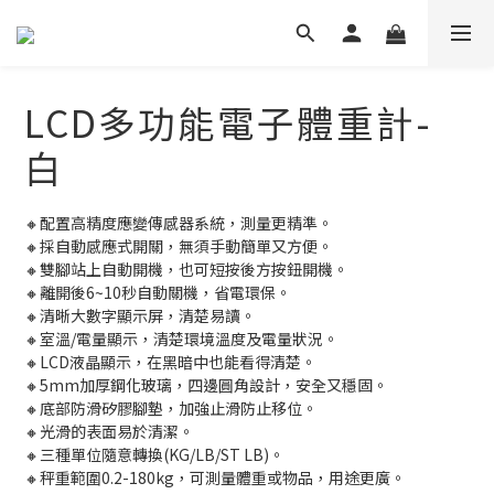
LCD多功能電子體重計-
白
🔸配置高精度應變傳感器系統，測量更精準。
🔸採自動感應式開關，無須手動簡單又方便。
🔸雙腳站上自動開機，也可短按後方按鈕開機。
🔸離開後6~10秒自動關機，省電環保。
🔸清晰大數字顯示屏，清楚易讀。
🔸室溫/電量顯示，清楚環境溫度及電量狀況。
🔸LCD液晶顯示，在黑暗中也能看得清楚。
🔸5mm加厚鋼化玻璃，四邊圓角設計，安全又穩固。
🔸底部防滑矽膠腳墊，加強止滑防止移位。
🔸光滑的表面易於清潔。
🔸三種單位隨意轉換(KG/LB/ST LB)。
🔸秤重範圍0.2-180kg，可測量體重或物品，用途更廣。