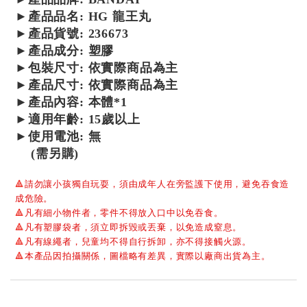
►
產品
品名: HG 龍王丸
►
產品
貨號: 236673
►
產品
成分: 塑膠
►包裝尺寸:
依實際商品為主
►產品尺寸: 依實際商品為主
►產品內容: 本體*1
►適用年齡: 15歲以上
►使用電池: 無
(需另購)
🔺
請勿讓小孩獨自玩耍，須由成年人在旁監護下使用，避免吞食造
成危險。
🔺
凡有細小物件者，零件不得放入口中以免吞食。
🔺
凡有塑膠袋者，須立即拆毀或丟棄，以免造成窒息。
🔺
凡有線繩者，兒童均不得自行拆卸，亦不得接觸火源。
🔺
本產品因拍攝關係，圖檔略有差異，實際以廠商出貨為主。