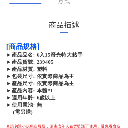
方式
商品描述
]
[
商品規格
►
產品
品名: 6入15螢光特大粘手
►
產品
貨號: 239405
►
產品
材質: 塑料
►包裝尺寸: 依實際商品為主
►產品尺寸:
依實際商品為主
►產品內容: 本體*1
►適用年齡: 6歲以上
►使用電池:
無
(需另購)
🔺
請勿讓小孩獨自玩耍，須由成年人在旁監護下使用，避免吞食造