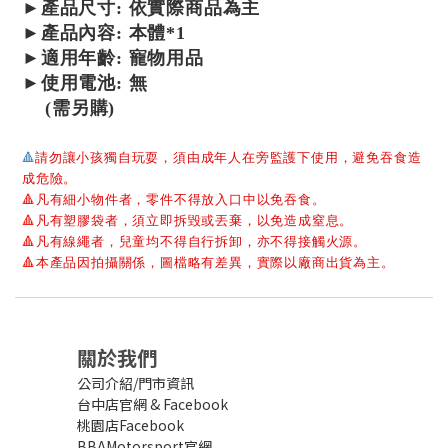
►產品尺寸:
依實際商品為主
►產品內容: 本體*1
►適用年齡: 寵物用品
►使用電池: 無
(需另購)
🔺
請勿讓小孩獨自玩耍，須由成年人在旁監護下使用，避免吞食造
成危險。
🔺
凡有細小物件者，零件不得放入口中以免吞食。
🔺
凡有塑膠袋者，須立即拆毀或丟棄，以免造成窒息。
🔺
凡有線繩者，兒童均不得自行拆卸，亦不得接觸火源。
🔺
本產品因拍攝關係，圖檔略有差異，實際以廠商出貨為主。
關於我們
公司介紹/門市資訊
台中店官網
&
Facebook
桃園店Facebook
BBAMotorsport官網