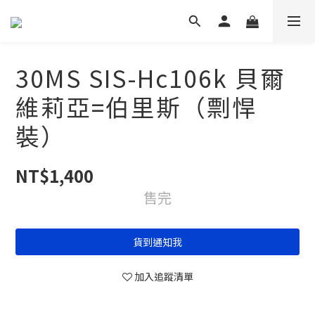
30MS SIS-Hc106k 貝爾
維莉亞=伯里斯（剽悍
裝）
NT$1,400
售完
貨到通知我
加入追蹤清單