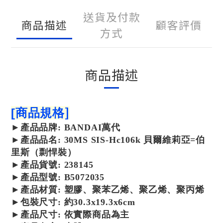
送貨及付款
商品描述
顧客評價
方式
商品描述
]
[
商品規格
►
產品
品牌: BANDAI萬代
►
產品
品名: 30MS SIS-Hc106k 貝爾維莉亞=伯
里斯（剽悍裝）
►
產品
貨號: 238145
►
產品
型號: B5072035
►
產品
材質: 塑膠、聚苯乙烯、聚乙烯、聚丙烯
►包裝尺寸: 約30.3x19.3x6cm
►產品尺寸: 依實際商品為主