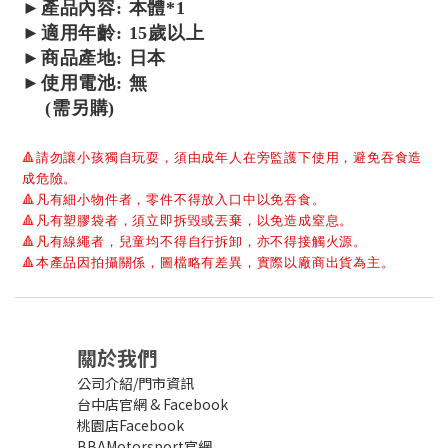
►產品內容: 本體*1
►
適用年齡: 15歲以上
►商品產地: 日本
►使用電池: 無
(需另購)
🔺
請勿讓小孩獨自玩耍，須由成年人在旁監護下使用，避免吞食造
成危險。
🔺
凡有細小物件者，零件不得放入口中以免吞食。
🔺
凡有塑膠袋者，須立即拆毀或丟棄，以免造成窒息。
🔺
凡有線繩者，兒童均不得自行拆卸，亦不得接觸火源。
🔺
本產品因拍攝關係，圖檔略有差異，實際以廠商出貨為主。
關於我們
公司介紹/門市資訊
台中店官網
&
Facebook
桃園店Facebook
BBAMotorsport官網