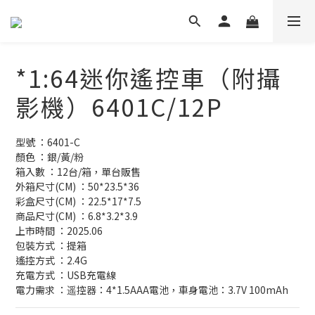
*1:64迷你遙控車（附攝
影機）6401C/12P
型號 ：6401-C
顏色 ：銀/黃/粉
箱入數 ：12台/箱，單台販售
外箱尺寸(CM) ：50*23.5*36
彩盒尺寸(CM) ：22.5*17*7.5
商品尺寸(CM) ：6.8*3.2*3.9
上市時間 ：2025.06
包裝方式 ：提箱
遙控方式 ：2.4G
充電方式 ：USB充電線
電力需求 ：遥控器：4*1.5AAA電池，車身電池：3.7V 100mAh