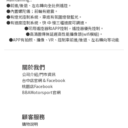
●前進/後退、左右轉向全比例遙控。
●內置螺陀儀；前輪有避震。
●有燈光控制系統，車底有氛圍燈發藍光。
●有速度控制系統，快 中 慢三檔速度可調速。
●可用遙控器和APP控制，遙控器優先控制。
●高清圖傳無延遲高性能攝像頭(wifi模組)。
●APP有拍照、攝像、VR、控制車前進/後退、左右轉向等功能
關於我們
公司介紹/門市資訊
台中店官網
&
Facebook
桃園店Facebook
BBAMotorsport官網
顧客服務
購物說明