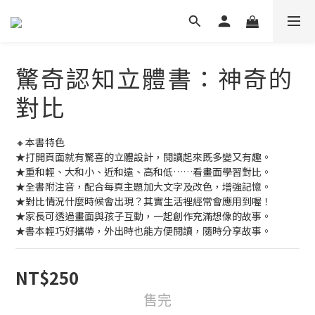
驚奇認知立體書：神奇的
對比
🔸本書特色
★打開頁面就有驚喜的立體設計，閱讀起來既多變又有趣。
★重和輕、大和小、近和遠、高和低……看畫面學習對比。
★全書附注音，配合每頁主題加大文字及改色，增強記憶。
★對比情況什麼時候會出現？其實生活裡經常會應用到喔！
★家長可透過畫面與孩子互動，一起創作充滿想像的故事。
★書本輕巧好攜帶，外出時也能方便閱讀，隨時分享故事。
NT$250
售完