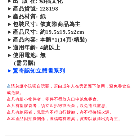
►
出 版 社: 幼福文化
►
產品
貨號: 228198
►
產品
材質: 紙
►包裝尺寸:
依實際商品為主
►產品尺寸:
約19.5x19.5x2cm
►產品內容: 本體*1(14頁/精裝)
►適用年齡: 4歲以上
►使用電池: 無
(需另購)
►
驚奇認知立體書系列
🔺
請勿讓小孩獨自玩耍，須由成年人在旁監護下使用，避免吞食造
成危險。
🔺
凡有細小物件者，零件不得放入口中以免吞食。
🔺
凡有塑膠袋者，須立即拆毀或丟棄，以免造成窒息。
🔺
凡有線繩者，兒童均不得自行拆卸，亦不得接觸火源。
🔺
本產品因拍攝關係，圖檔略有差異，實際以廠商出貨為主。