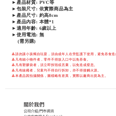
►
產品材質: PVC等
►包裝尺寸: 依實際商品為主
►產品尺寸:
約高8cm
►產品內容: 本體*1
►適用年齡: 6歲以上
►使用電池: 無
(需另購)
🔺
請勿讓小孩獨自玩耍，須由成年人在旁監護下使用，避免吞食造
🔺
凡有細小物件者，零件不得放入口中以免吞食。
🔺
凡有塑膠袋者，須立即拆毀或丟棄，以免造成窒息。
🔺
凡有線繩者，兒童均不得自行拆卸，亦不得接觸火源。
🔺
本產品因拍攝關係，圖檔略有差異，實際以廠商出貨為主。
關於我們
公司介紹/門市資訊