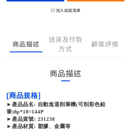
加入追蹤清單
送貨及付款
商品描述
顧客評價
方式
商品描述
]
[
商品規格
►
產品
品名: 自動進退削筆機(可削彩色鉛
筆)8p*18=144P
►
產品
貨號: 231238
►
產品
材質: 塑膠、金屬等