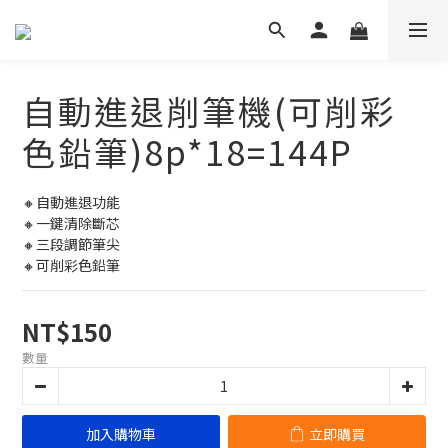
自動進退削筆機(可削彩
色鉛筆)8p*18=144P
🔸自動進退功能
🔸一鍵清除斷芯
🔸三段調節筆尖
🔸可削彩色鉛筆
NT$150
數量
加入購物車
立即購買