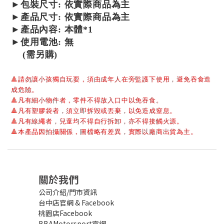
►包裝尺寸: 依實際商品為主
►產品尺寸: 依實際商品為主
►產品內容: 本體*1
►使用電池: 無
(需另購)
🔺
請勿讓小孩獨自玩耍，須由成年人在旁監護下使用，避免吞食造
成危險。
🔺
凡有細小物件者，零件不得放入口中以免吞食。
🔺
凡有塑膠袋者，須立即拆毀或丟棄，以免造成窒息。
🔺
凡有線繩者，兒童均不得自行拆卸，亦不得接觸火源。
🔺
本產品因拍攝關係，圖檔略有差異，實際以廠商出貨為主。
關於我們
公司介紹/門市資訊
台中店官網
&
Facebook
桃園店Facebook
BBAMotorsport官網