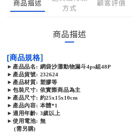
商品描述
顧客評價
方式
商品描述
]
[
商品規格
►
產品
品名: 網袋沙灘動物漏斗4ps組48P
►
產品
貨號: 232624
►
產品
材質: 塑膠等
►包裝尺寸:
依實際商品為主
►產品尺寸: 約25x15x10cm
►產品內容: 本體*1
►適用年齡: 3歲以上
►使用電池: 無
(需另購)