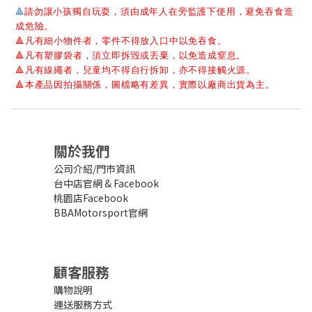
🔺
請勿讓小孩獨自玩耍，須由成年人在旁監護下使用，避免吞食造
成危險。
🔺
凡有細小物件者，零件不得放入口中以免吞食。
🔺
凡有塑膠袋者，須立即拆毀或丟棄，以免造成窒息。
🔺
凡有線繩者，兒童均不得自行拆卸，亦不得接觸火源。
🔺
本產品因拍攝關係，圖檔略有差異，實際以廠商出貨為主。
關於我們
公司介紹/門市資訊
台中店官網
&
Facebook
桃園店Facebook
BBAMotorsport官網
顧客服務
購物說明
運送服務方式