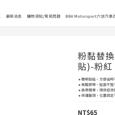
區
最新消息
購物須知/常見問題
BBA Motorsport六信汽
粉黏替換
貼)-粉紅
🔸聰明黏貼，方便省時
🔸無酸膠帶，貼面平整
🔸換帶簡單，環保經濟
🔸保護蓋頭，位置固定
NT$65