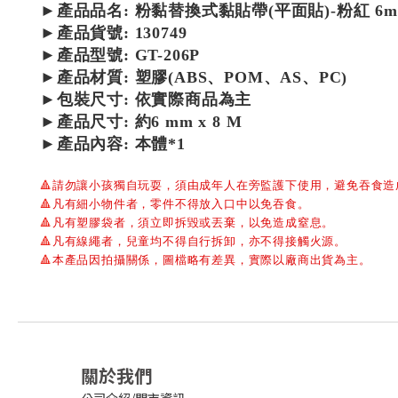
►產品品名:
粉黏替換式黏貼帶(平面貼)-粉紅 6m
►產品貨號: 130749
►產品型號: GT-206P
►產品材質: 塑膠(ABS、POM、AS、PC)
►包裝尺寸: 依實際商品為主
►產品尺寸: 約6 mm x 8 M
►產品內容: 本體*1
🔺
請勿讓小孩獨自玩耍，須由成年人在旁監護下使用，避免吞食造
🔺
凡有細小物件者，零件不得放入口中以免吞食。
🔺
凡有塑膠袋者，須立即拆毀或丟棄，以免造成窒息。
🔺
凡有線繩者，兒童均不得自行拆卸，亦不得接觸火源。
🔺
本產品因拍攝關係，圖檔略有差異，實際以廠商出貨為主。
關於我們