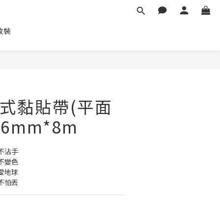
車改裝
立即購買
式黏貼帶(平面
 6mm*8m
不沾手
不變色
愛地球
不怕丟