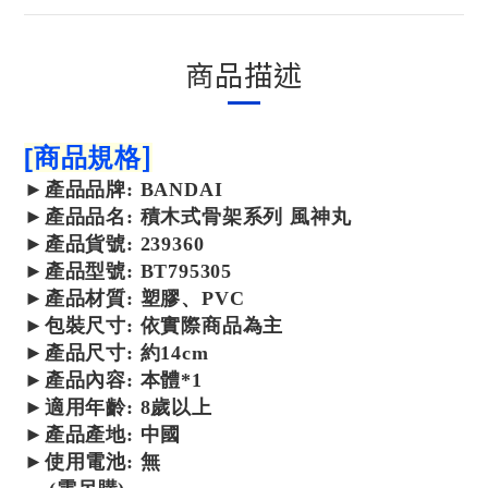
商品描述
]
[
商品規格
►
產品
品牌: BANDAI
►
產品
品名: 積木式骨架系列 風神丸
►
產品
貨號: 239360
►
產品型
號:
BT795305
►
產品
材質: 塑膠、PVC
►包裝尺寸:
依實際商品為主
►產品尺寸:
約14cm
►產品內容: 本體*1
►適用年齡: 8歲以上
►
產品產地: 中國
►使用電池: 無