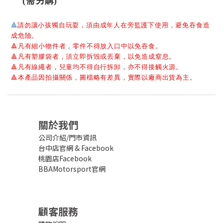
(需另購)
🔺
請勿讓小孩獨自玩耍，須由成年人在旁監護下使用，避免吞食造
成危險。
🔺
凡有細小物件者，零件不得放入口中以免吞食。
🔺
凡有塑膠袋者，須立即拆毀或丟棄，以免造成窒息。
🔺
凡有線繩者，兒童均不得自行拆卸，亦不得接觸火源。
🔺
本產品因拍攝關係，圖檔略有差異，實際以廠商出貨為主。
關於我們
公司介紹/門市資訊
台中店官網
&
Facebook
桃園店Facebook
BBAMotorsport官網
顧客服務