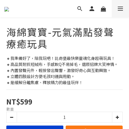
海綿寶寶-元氣滿點發聲
療癒玩具
🔸我準備好了，陪我玩吧！比奇堡最快樂靈魂化身超萌玩具！
🔸高品質耐抓短絨布，手感軟Q不易掉毛，還原招牌大笑神情。
🔸內置發聲元件，輕按發出聲響，激發好奇心與互動興致。
🔸立體四肢設計方便毛孩叼運與甩動。
🔸是緩解分離焦慮、釋放精力的最佳玩伴！
NT$599
數量