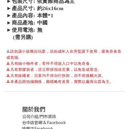
►包裝尺寸:
依實際商品為主
►產品尺寸:
約26x16
cm
►產品內容: 本體*1
►
商品產地: 中國
►使用電池: 無
(需另購)
🔺
請勿讓小孩獨自玩耍，須由成年人在旁監護下使用，避免吞食造
成危險。
🔺
凡有細小物件者，零件不得放入口中以免吞食。
🔺
凡有塑膠袋者，須立即拆毀或丟棄，以免造成窒息。
🔺
凡有線繩者，兒童均不得自行拆卸，亦不得接觸火源。
🔺
本產品因拍攝關係，圖檔略有差異，實際以廠商出貨為主。
關於我們
公司介紹/門市資訊
台中店官網
&
Facebook
桃園店Facebook