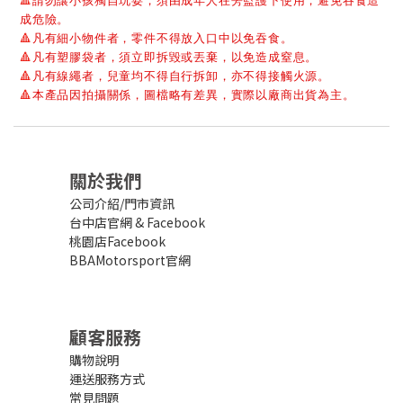
🔺
請勿讓小孩獨自玩耍，須由成年人在旁監護下使用，避免吞食造
成危險。
🔺
凡有細小物件者，零件不得放入口中以免吞食。
🔺
凡有塑膠袋者，須立即拆毀或丟棄，以免造成窒息。
🔺
凡有線繩者，兒童均不得自行拆卸，亦不得接觸火源。
🔺
本產品因拍攝關係，圖檔略有差異，實際以廠商出貨為主。
關於我們
公司介紹/門市資訊
台中店官網
&
Facebook
桃園店Facebook
BBAMotorsport官網
顧客服務
購物說明
運送服務方式
常見問題