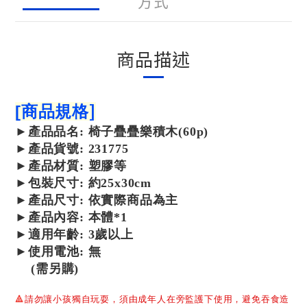
方式
商品描述
]
[
商品規格
►
產品
品名: 椅子疊疊樂積木(60p)
►
產品
貨號: 231775
►
產品
材質: 塑膠等
►包裝尺寸: 約25x30cm
►產品尺寸:
依實際商品為主
►產品內容: 本體*1
►適用年齡: 3歲以上
►使用電池: 無
(需另購)
🔺
請勿讓小孩獨自玩耍，須由成年人在旁監護下使用，避免吞食造