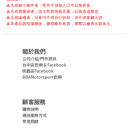
🔺
凡有細小物件者，零件不得放入口中以免吞食。
🔺
凡有塑膠袋者，須立即拆毀或丟棄，以免造成窒息。
🔺
凡有線繩者，兒童均不得自行拆卸，亦不得接觸火源。
🔺
本產品因拍攝關係，圖檔略有差異，實際以廠商出貨為主。
關於我們
公司介紹/門市資訊
台中店官網
&
Facebook
桃園店Facebook
BBAMotorsport官網
顧客服務
購物說明
運送服務方式
常見問題