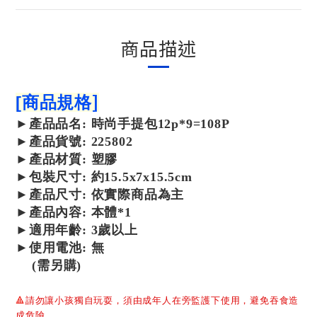
商品描述
]
[
商品規格
►
產品
品名: 時尚手提包12p*9=108P
►
產品
貨號: 225802
►
產品
材質: 塑膠
►包裝尺寸:
約15.5x7x15.5cm
►產品尺寸: 依實際商品為主
►產品內容: 本體*1
►適用年齡: 3歲以上
►使用電池: 無
(需另購)
🔺
請勿讓小孩獨自玩耍，須由成年人在旁監護下使用，避免吞食造
成危險。