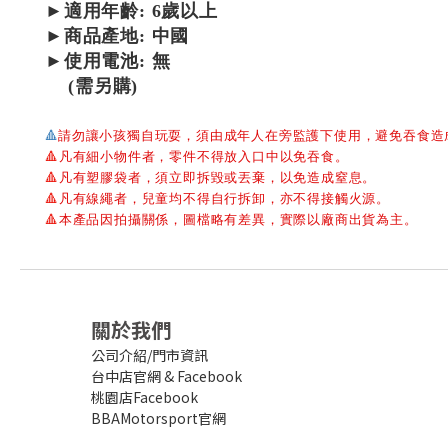
►適用年齡: 6歲以上
►
商品產地: 中國
►使用電池: 無
(需另購)
🔺
請勿讓小孩獨自玩耍，須由成年人在旁監護下使用，避免吞食造
🔺
凡有細小物件者，零件不得放入口中以免吞食。
🔺
凡有塑膠袋者，須立即拆毀或丟棄，以免造成窒息。
🔺
凡有線繩者，兒童均不得自行拆卸，亦不得接觸火源。
🔺
本產品因拍攝關係，圖檔略有差異，實際以廠商出貨為主。
關於我們
公司介紹/門市資訊
台中店官網
&
Facebook
桃園店Facebook
BBAMotorsport官網