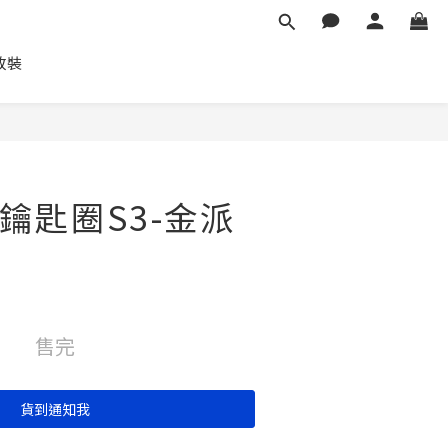
車改裝
鑰匙圈S3-金派
售完
貨到通知我