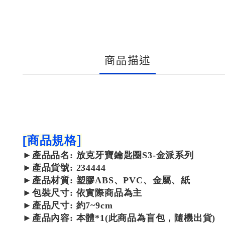
商品描述
]
[
商品規格
►
產品
品名: 放克牙寶鑰匙圈S3-金派系列
►
產品
貨號: 234444
►
產品
材質: 塑膠ABS、PVC、金屬、紙
►包裝尺寸:
依實際商品為主
►產品尺寸: 約7~9cm
►產品內容: 本體*1(此商品為盲包，隨機出貨)