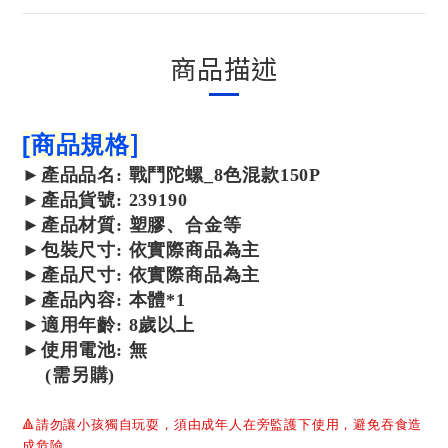
商品描述
]
[
商品規格
►
產品
品名: 戰鬥陀螺_8色混款150P
►
產品
貨號: 239190
►產品材質: 塑膠、合金等
►包裝尺寸:
依實際商品為主
►產品尺寸: 依實際商品為主
►產品內容: 本體*1
►適用年齡: 8歲以上
►使用電池: 無
(需另購)
🔺
請勿讓小孩獨自玩耍，須由成年人在旁監護下使用，避免吞食造
成危險。