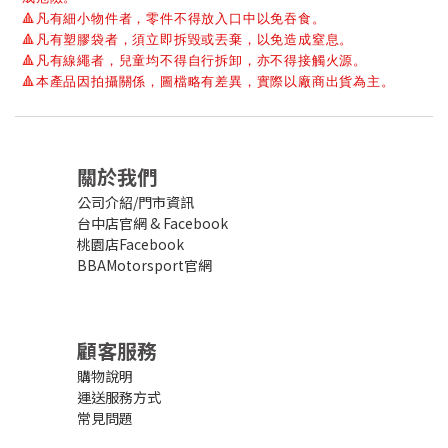
🔺
凡有細小物件者，零件不得放入口中以免吞食。
🔺
凡有塑膠袋者，須立即拆毀或丟棄，以免造成窒息。
🔺
凡有線繩者，兒童均不得自行拆卸，亦不得接觸火源。
🔺
本產品因拍攝關係，圖檔略有差異，實際以廠商出貨為主。
關於我們
公司介紹/門市資訊
台中店官網
&
Facebook
桃園店Facebook
BBAMotorsport官網
顧客服務
購物說明
運送服務方式
常見問題