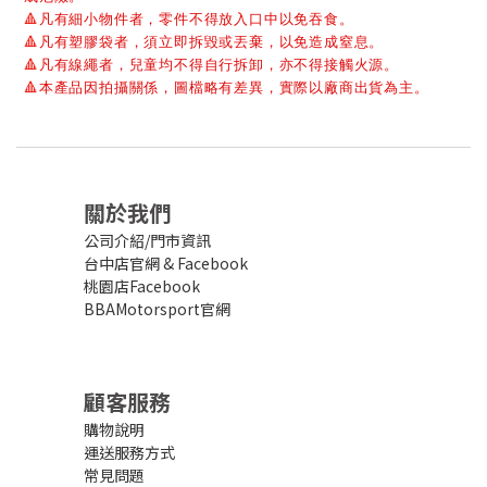
🔺
凡有細小物件者，零件不得放入口中以免吞食。
🔺
凡有塑膠袋者，須立即拆毀或丟棄，以免造成窒息。
🔺
凡有線繩者，兒童均不得自行拆卸，亦不得接觸火源。
🔺
本產品因拍攝關係，圖檔略有差異，實際以廠商出貨為主。
關於我們
公司介紹/門市資訊
台中店官網
&
Facebook
桃園店Facebook
BBAMotorsport官網
顧客服務
購物說明
運送服務方式
常見問題