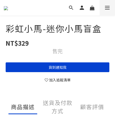
彩虹小馬-迷你小馬盲盒
NT$329
售完
貨到通知我
加入追蹤清單
送貨及付款
商品描述
顧客評價
方式