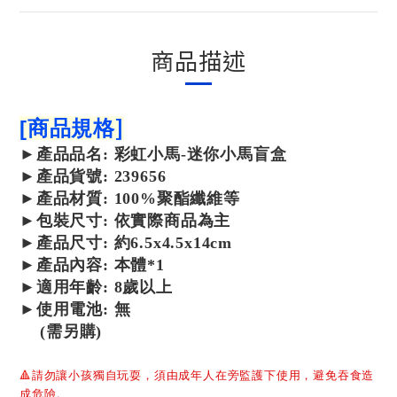
商品描述
]
[
商品規格
►
產品
品名: 彩虹小馬-迷你小馬盲盒
►
產品
貨號: 239656
►
產品
材質: 100%聚酯纖維等
►包裝尺寸: 依實際商品為主
►產品尺寸: 約6.5x4.5x14cm
►產品內容: 本體*1
►適用年齡: 8歲以上
►使用電池: 無
(需另購)
🔺
請勿讓小孩獨自玩耍，須由成年人在旁監護下使用，避免吞食造
成危險。