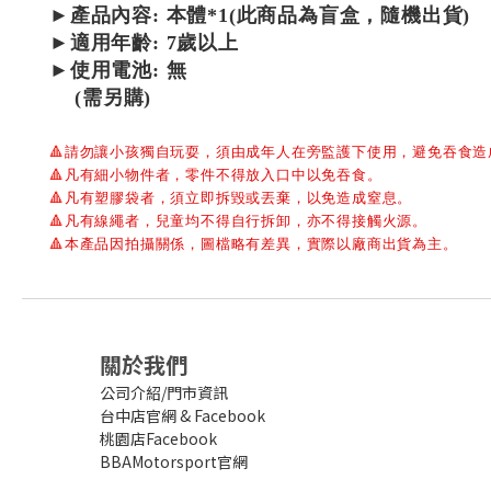
►產品內容:
本體*1(此商品為盲盒，隨機出貨)
►適用年齡: 7歲以上
►使用電池: 無
(需另購)
🔺
請勿讓小孩獨自玩耍，須由成年人在旁監護下使用，避免吞食造
🔺
凡有細小物件者，零件不得放入口中以免吞食。
🔺
凡有塑膠袋者，須立即拆毀或丟棄，以免造成窒息。
🔺
凡有線繩者，兒童均不得自行拆卸，亦不得接觸火源。
🔺
本產品因拍攝關係，圖檔略有差異，實際以廠商出貨為主。
關於我們
公司介紹/門市資訊
台中店官網
&
Facebook
桃園店Facebook
BBAMotorsport官網