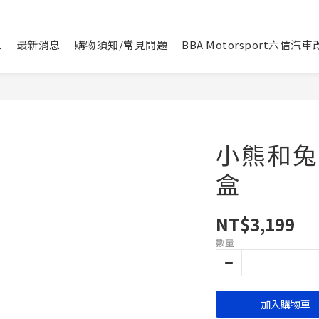
區
最新消息
購物須知/常見問題
BBA Motorsport六信汽
小熊和兔
盒
NT$3,199
數量
加入購物車