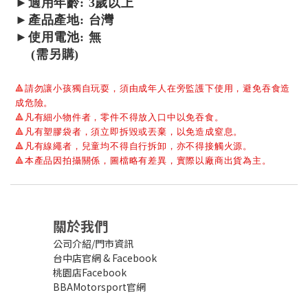
►適用年齡: 3
歲以上
►產品
產地: 台灣
►使用電池: 無
(需另購)
🔺
請勿讓小孩獨自玩耍，須由成年人在旁監護下使用，避免吞食造
成危險。
🔺
凡有細小物件者，零件不得放入口中以免吞食。
🔺
凡有塑膠袋者，須立即拆毀或丟棄，以免造成窒息。
🔺
凡有線繩者，兒童均不得自行拆卸，亦不得接觸火源。
🔺
本產品因拍攝關係，圖檔略有差異，實際以廠商出貨為主。
關於我們
公司介紹/門市資訊
台中店官網
&
Facebook
桃園店Facebook
BBAMotorsport官網