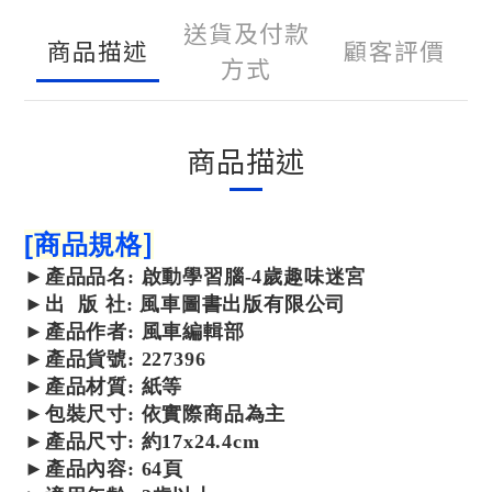
送貨及付款
商品描述
顧客評價
方式
商品描述
]
[
商品規格
►
產品
品名: 啟動學習腦-4歲趣味迷宮
►
出 版 社: 風車圖書出版有限公司
►
產品
作者: 風車編輯部
►
產品
貨號: 227396
►
產品
材質: 紙等
►包裝尺寸: 依實際商品為主
►產品尺寸:
約17x24.4cm
►產品內容: 64頁