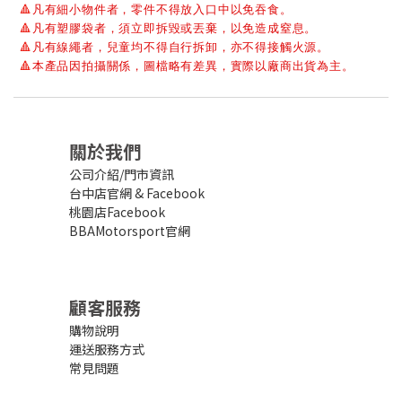
🔺
凡有細小物件者，零件不得放入口中以免吞食。
🔺
凡有塑膠袋者，須立即拆毀或丟棄，以免造成窒息。
🔺
凡有線繩者，兒童均不得自行拆卸，亦不得接觸火源。
🔺
本產品因拍攝關係，圖檔略有差異，實際以廠商出貨為主。
關於我們
公司介紹/門市資訊
台中店官網
&
Facebook
桃園店Facebook
BBAMotorsport官網
顧客服務
購物說明
運送服務方式
常見問題