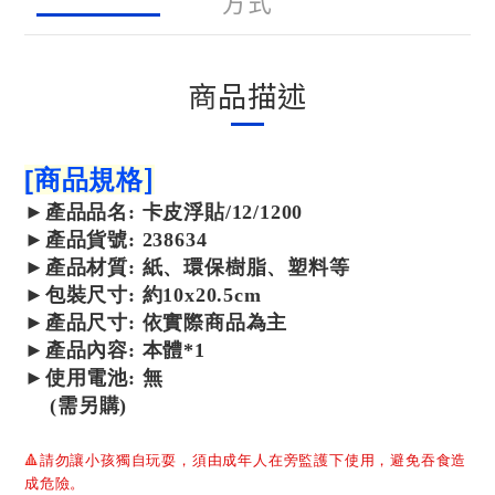
方式
商品描述
]
[
商品規格
►
產品
品名: 卡皮浮貼/12/1200
►
產品
貨號: 238634
►
產品
材質: 紙、環保樹脂、塑料等
►包裝尺寸:
約10x20.5cm
►產品尺寸:
依實際商品為主
►產品內容: 本體*1
►使用電池: 無
(需另購)
🔺
請勿讓小孩獨自玩耍，須由成年人在旁監護下使用，避免吞食造
成危險。