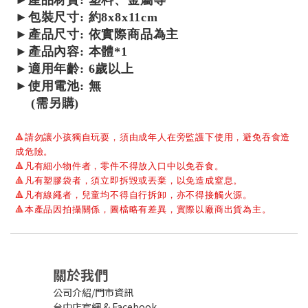
►
產品
材質: 塑料、金屬等
►包裝尺寸: 約8x8x11cm
►產品尺寸:
依實際商品為主
►產品內容: 本體*1
►適用年齡: 6歲以上
►使用電池:
無
(需另購)
🔺
請勿讓小孩獨自玩耍，須由成年人在旁監護下使用，避免吞食造
成危險。
🔺
凡有細小物件者，零件不得放入口中以免吞食。
🔺
凡有塑膠袋者，須立即拆毀或丟棄，以免造成窒息。
🔺
凡有線繩者，兒童均不得自行拆卸，亦不得接觸火源。
🔺
本產品因拍攝關係，圖檔略有差異，實際以廠商出貨為主。
關於我們
公司介紹/門市資訊
台中店官網
&
Facebook