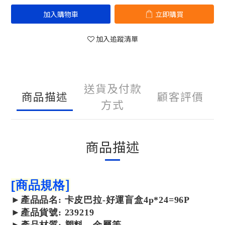
加入購物車
立即購買
加入追蹤清單
送貨及付款
商品描述
顧客評價
方式
商品描述
]
[
商品規格
►
產品
品名: 卡皮巴拉-好運盲盒4p*24=96P
►
產品
貨號: 239219