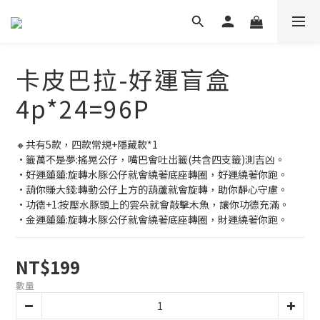
卡皮巴拉-好運盲盒
4p*24=96P
🔸共有5款，四款常規+隱藏款*1
•籤萬不是夢:搖晃公仔，嘴巴會吐出籤(共含四支籤)測吉凶。
•好運蓮蓮:旋轉水豚公仔就會繞著底座轉圈，好運繞著你跑。
•葫你賺大錢:轉動公仔上方的葫蘆就會旋轉，助你靜心守慮。
•功德+1:按壓水豚頭上的雲朵就會敲擊木魚，讓你功德充滿。
•金運蓮蓮:旋轉水豚公仔就會繞著底座轉圈，財運繞著你跑。
NT$199
數量