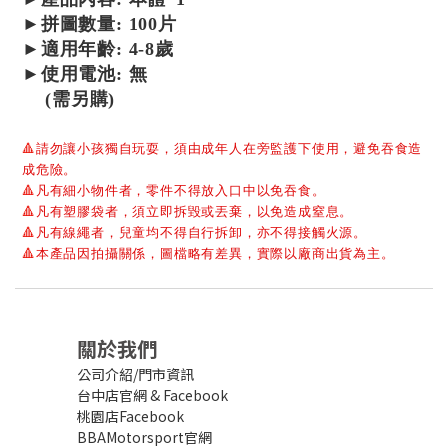
►
拼圖數量: 100片
►適用年齡: 4-8歲
►使用電池: 無
(需另購)
🔺
請勿讓小孩獨自玩耍，須由成年人在旁監護下使用，避免吞食造
成危險。
🔺
凡有細小物件者，零件不得放入口中以免吞食。
🔺
凡有塑膠袋者，須立即拆毀或丟棄，以免造成窒息。
🔺
凡有線繩者，兒童均不得自行拆卸，亦不得接觸火源。
🔺
本產品因拍攝關係，圖檔略有差異，實際以廠商出貨為主。
關於我們
公司介紹/門市資訊
台中店官網
&
Facebook
桃園店Facebook
BBAMotorsport官網