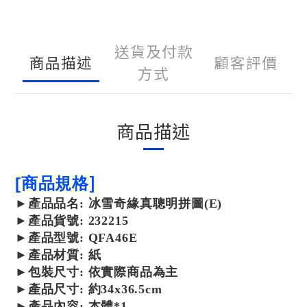
送貨及付款
商品描述
顧客評價
方式
商品描述
]
[
商品規格
►
產品
品名:
冰雪奇緣真聰明拼圖(E)
►
產品貨號: 232215
►產品
型號:
QFA46E
►
產品
材質: 紙
►包裝尺寸:
依實際商品為主
►產品尺寸:
約34x36.5cm
►產品內容: 本體*1