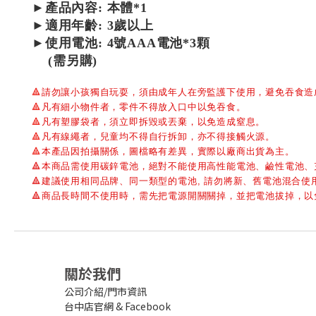
►產品內容: 本體*1
►適用年齡: 3歲以上
►使用電池: 4號AAA電池*3顆
(需另購)
🔺
請勿讓小孩獨自玩耍，須由成年人在旁監護下使用，避免吞食造
🔺
凡有細小物件者，零件不得放入口中以免吞食。
🔺
凡有塑膠袋者，須立即拆毀或丟棄，以免造成窒息。
🔺
凡有線繩者，兒童均不得自行拆卸，亦不得接觸火源。
🔺
本產品因拍攝關係，圖檔略有差異，實際以廠商出貨為主。
🔺本商品需使用碳鋅電池，絕對不能使用高性能電池、鹼性電池
🔺建議使用相同品牌、同一類型的電池, 請勿將新、舊電池混合使用
🔺商品長時間不使用時，需先把電源開關關掉，並把電池拔掉，
關於我們
公司介紹/門市資訊
台中店官網
&
Facebook