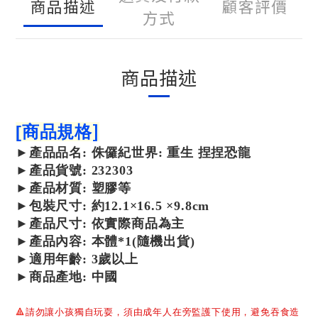
商品描述
顧客評價
方式
商品描述
]
[
商品規格
►
產品
品名: 侏儸紀世界: 重生 捏捏恐龍
►
產品
貨號: 232303
►
產品材質: 塑膠等
►包裝尺寸: 約12.1×16.5 ×9.8cm
►產品尺寸:
依實際商品為主
►產品內容: 本體*1
(隨機出貨)
►適用年齡: 3歲以上
►
商品產地: 中國
🔺
請勿讓小孩獨自玩耍，須由成年人在旁監護下使用，避免吞食造