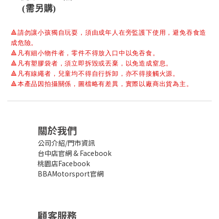
(需另購)
🔺
請勿讓小孩獨自玩耍，須由成年人在旁監護下使用，避免吞食造
成危險。
🔺
凡有細小物件者，零件不得放入口中以免吞食。
🔺
凡有塑膠袋者，須立即拆毀或丟棄，以免造成窒息。
🔺
凡有線繩者，兒童均不得自行拆卸，亦不得接觸火源。
🔺
本產品因拍攝關係，圖檔略有差異，實際以廠商出貨為主。
關於我們
公司介紹/門市資訊
台中店官網
&
Facebook
桃園店Facebook
BBAMotorsport官網
顧客服務