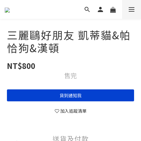
三麗鷗好朋友 凱蒂貓&帕
恰狗&漢頓
NT$800
售完
貨到通知我
加入追蹤清單
送貨及付款