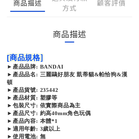
商品描述
顧客評價
方式
商品描述
]
[
商品規格
►
產品
品牌:
BANDAI
►
產品
品名: 三麗鷗好朋友 凱蒂貓&帕恰狗&漢
頓
►
產品
貨號: 235442
►產品材質: 塑膠等
►包裝尺寸:
依實際商品為主
►產品尺寸: 約高40mm角色玩偶
►產品內容: 本體*1
►適用年齡: 3歲以上
►使用電池: 無