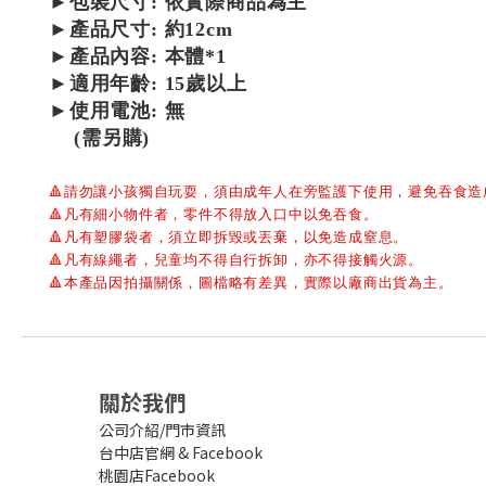
►包裝尺寸: 依實際商品為主
►產品尺寸:
約12cm
►產品內容: 本體*1
►
適用年齡: 15歲以上
►使用電池: 無
(需另購)
🔺
請勿讓小孩獨自玩耍，須由成年人在旁監護下使用，避免吞食造
🔺
凡有細小物件者，零件不得放入口中以免吞食。
🔺
凡有塑膠袋者，須立即拆毀或丟棄，以免造成窒息。
🔺
凡有線繩者，兒童均不得自行拆卸，亦不得接觸火源。
🔺
本產品因拍攝關係，圖檔略有差異，實際以廠商出貨為主。
關於我們
公司介紹/門市資訊
台中店官網
&
Facebook
桃園店Facebook