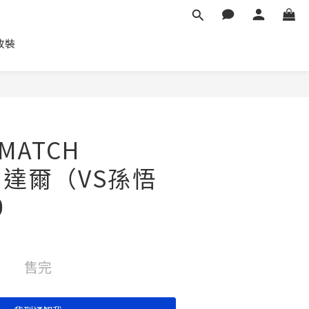
車改裝
MATCH
S 達爾（VS孫悟
0
售完