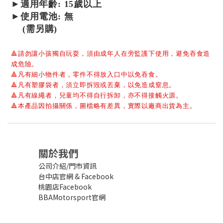
►
適用年齡: 15歲以上
►使用電池: 無
(需另購)
🔺
請勿讓小孩獨自玩耍，須由成年人在旁監護下使用，避免吞食造
成危險。
🔺
凡有細小物件者，零件不得放入口中以免吞食。
🔺
凡有塑膠袋者，須立即拆毀或丟棄，以免造成窒息。
🔺
凡有線繩者，兒童均不得自行拆卸，亦不得接觸火源。
🔺
本產品因拍攝關係，圖檔略有差異，實際以廠商出貨為主。
關於我們
公司介紹/門市資訊
台中店官網
&
Facebook
桃園店Facebook
BBAMotorsport官網